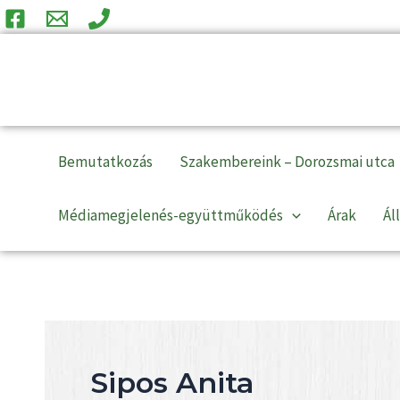
Skip
to
content
Bemutatkozás
Szakembereink – Dorozsmai utca
Médiamegjelenés-együttműködés
Árak
Ál
Sipos Anita