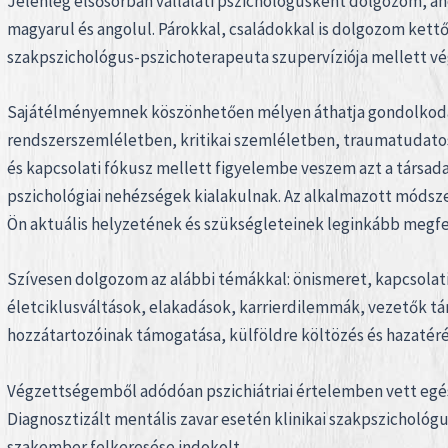
Jelenleg elsősorban vállalati pszichológusként dolgozom, a
magyarul és angolul. Párokkal, családokkal is dolgozom kett
szakpszichológus-pszichoterapeuta szupervíziója mellett v
Sajátélményemnek köszönhetően mélyen áthatja gondolkodá
rendszerszemléletben, kritikai szemléletben, traumatudatos
és kapcsolati fókusz mellett figyelembe veszem azt a társad
pszichológiai nehézségek kialakulnak. Az alkalmazott módsze
Ön aktuális helyzetének és szükségleteinek leginkább megfe
Szívesen dolgozom az alábbi témákkal: önismeret, kapcsolat
életciklusváltások, elakadások, karrierdilemmák, vezetők tá
hozzátartozóinak támogatása, külföldre költözés és hazatérés 
Végzettségemből adódóan pszichiátriai értelemben vett eg
Diagnosztizált mentális zavar esetén klinikai szakpszichológ
szakember felkeresése indokolt.