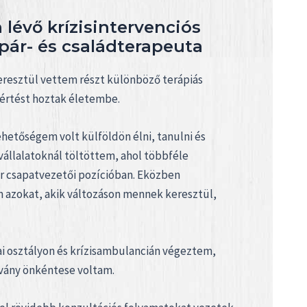
lévő krízisintervenciós
pár- és családterapeuta
resztül vettem részt különböző terápiás
értést hoztak életembe.
hetőségem volt külföldön élni, tanulni és
vállalatoknál töltöttem, ahol többféle
r csapatvezetői pozícióban. Eközben
 azokat, akik változáson mennek keresztül,
ai osztályon és krízisambulancián végeztem,
tvány önkéntese voltam.