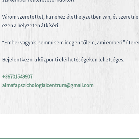
Várom szeretettel, ha nehéz élethelyzetben van, és szeretne
ezen a helyzeten átkíséri.
“Ember vagyok, semmi sem idegen tőlem, ami emberi.” (Tere
Bejelentkezni a központi elérhetőségeken lehetséges.
+36701549907
almafapszichologiaicentrum@gmail.com