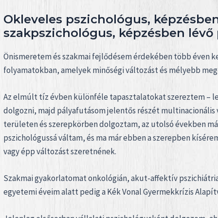
Okleveles pszichológus, képzésben 
szakpszichológus, képzésben lévő 
Önismeretem és szakmai fejlődésem érdekében több éven ke
folyamatokban, amelyek minőségi változást és mélyebb meg
Az elmúlt tíz évben különféle tapasztalatokat szereztem – le
dolgozni, majd pályafutásom jelentős részét multinacionális 
területen és szerepkörben dolgoztam, az utolsó években má
pszichológussá váltam, és ma már ebben a szerepben kísérem
vagy épp változást szeretnének.
Szakmai gyakorlatomat onkológián, akut-affektív pszichiátri
egyetemi éveim alatt pedig a Kék Vonal Gyermekkrízis Alapí