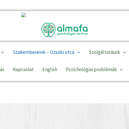
Szakembereink – Uzsoki utca
Szolgáltatások
lás
Kapcsolat
English
Pszichológiai problémák