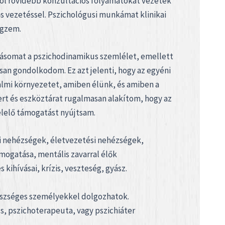
hol rövidebb konzultációs folyamatokat vezetek
ős vezetéssel. Pszichológusi munkámat klinikai
égzem.
somat a pszichodinamikus szemlélet, emellett
an gondolkodom. Ez azt jelenti, hogy az egyéni
almi környezetet, amiben élünk, és amiben a
rt és eszköztárat rugalmasan alakítom, hogy az
lelő támogatást nyújtsam.
i nehézségek, életvezetési nehézségek,
mogatása, mentális zavarral élők
kihívásai, krízis, veszteség, gyász.
észséges személyekkel dolgozhatok.
us, pszichoterapeuta, vagy pszichiáter