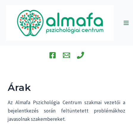
Skip
to
content
Ma
Me
Árak
Az Almafa Pszichológia Centrum szakmai vezetői a
bejelentkezés során feltüntetett problémákhoz
javasolnak szakembereket.