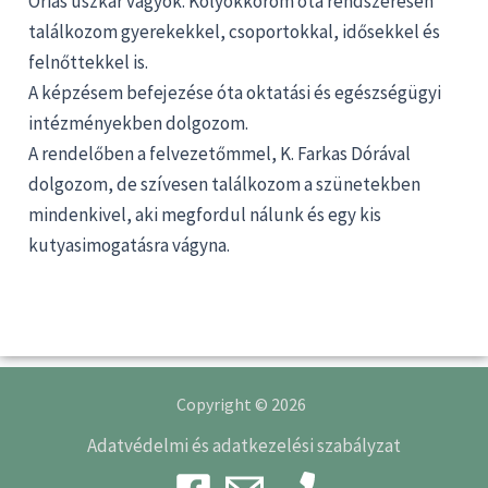
Óriás uszkár vagyok. Kölyökkorom óta rendszeresen
találkozom gyerekekkel, csoportokkal, idősekkel és
felnőttekkel is.
A képzésem befejezése óta oktatási és egészségügyi
intézményekben dolgozom.
A rendelőben a felvezetőmmel, K. Farkas Dórával
dolgozom, de szívesen találkozom a szünetekben
mindenkivel, aki megfordul nálunk és egy kis
kutyasimogatásra vágyna.
Copyright © 2026
Adatvédelmi és adatkezelési szabályzat