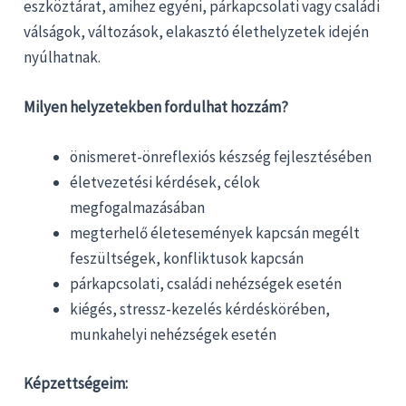
eszköztárat, amihez egyéni, párkapcsolati vagy családi
válságok, változások, elakasztó élethelyzetek idején
nyúlhatnak.
Milyen helyzetekben fordulhat hozzám?
önismeret-önreflexiós készség fejlesztésében
életvezetési kérdések, célok
megfogalmazásában
megterhelő életesemények kapcsán megélt
feszültségek, konfliktusok kapcsán
párkapcsolati, családi nehézségek esetén
kiégés, stressz-kezelés kérdéskörében,
munkahelyi nehézségek esetén
Képzettségeim: