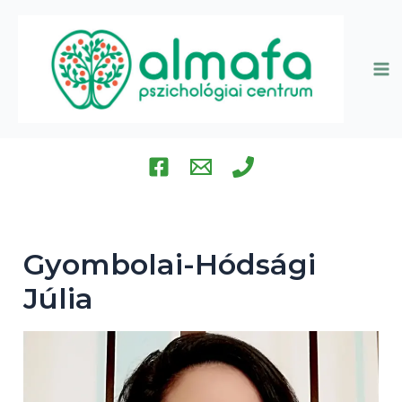
Skip
to
content
Ma
Me
Gyombolai-Hódsági
Júlia