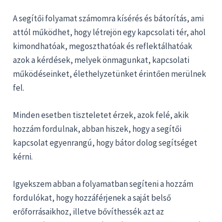
A segítői folyamat számomra kísérés és bátorítás, ami
attól működhet, hogy létrejön egy kapcsolati tér, ahol
kimondhatóak, megoszthatóak és reflektálhatóak
azok a kérdések, melyek önmagunkat, kapcsolati
működéseinket, élethelyzetünket érintően merülnek
fel.
Minden esetben tiszteletet érzek, azok felé, akik
hozzám fordulnak, abban hiszek, hogy a segítői
kapcsolat egyenrangú, hogy bátor dolog segítséget
kérni.
Igyekszem abban a folyamatban segíteni a hozzám
fordulókat, hogy hozzáférjenek a saját belső
erőforrásaikhoz, illetve bővíthessék azt az